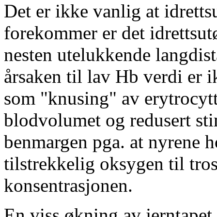
Det er ikke vanlig at idrett
forekommer er det idrettsut
nesten utelukkende langdist
årsaken til lav Hb verdi er 
som "knusing" av erytrocytt
blodvolumet og redusert sti
benmargen pga. at nyrene ho
tilstrekkelig oksygen til tr
konsentrasjonen.
En viss økning av jerntape