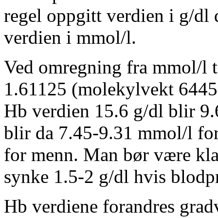
regel oppgitt verdien i g/dl
verdien i mmol/l.
Ved omregning fra mmol/l ti
1.61125 (molekylvekt 64450/
Hb verdien 15.6 g/dl blir 
blir da 7.45-9.31 mmol/l f
for menn. Man bør være kla
synke 1.5-2 g/dl hvis blodpr
Hb verdiene forandres gradv