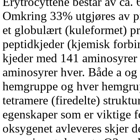
Erytrocyttene består av ca. 
Omkring 33% utgjøres av p
et globulært (kuleformet) pr
peptidkjeder (kjemisk forbi
kjeder med 141 aminosyrer 
aminosyrer hver. Både a og
hemgruppe og hver hemgrupp
tetramere (firedelte) strukt
egenskaper som er viktige 
oksygenet avleveres skjer d