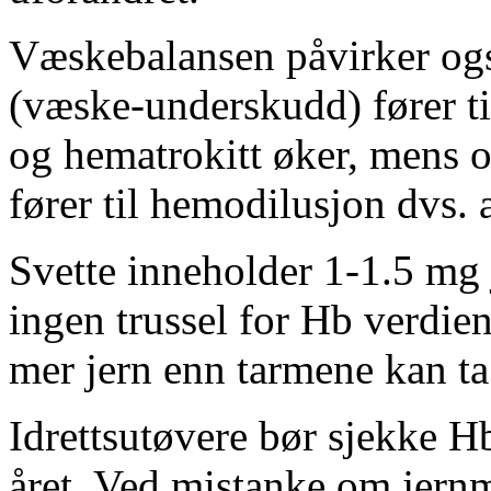
Væskebalansen påvirker og
(væske-underskudd) fører t
og hematrokitt øker, mens 
fører til hemodilusjon dvs. 
Svette inneholder 1-1.5 mg j
ingen trussel for Hb verdie
mer jern enn tarmene kan ta
Idrettsutøvere bør sjekke H
året. Ved mistanke om jernm