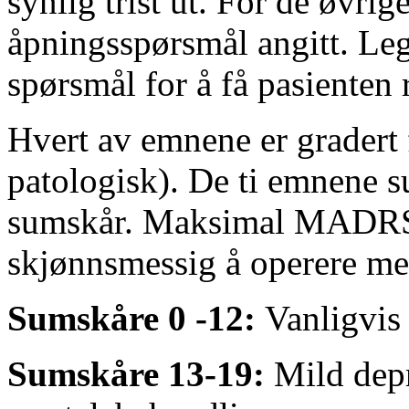
synlig trist ut.
For de øvrig
åpningsspørsmål angitt.
Leg
spørsmål for å få pasienten r
Hvert av emnene er gradert f
patologisk).
De ti emnene 
sumskår.
Maksimal MADRS-
skjønnsmessig å operere m
Sumskåre 0 -12:
Vanligvis
Sumskåre 13-19:
Mild dep