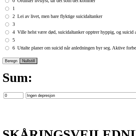
0
Ordinær livslyst, tar det som det kommer
1
2
Lei av livet, men bare flyktige suicidaltanker
3
4
Ville helst være død, suicidaltanker opptrer hyppig, og suicid 
5
6
Uttalte planer om suicid når anledningen byr seg. Aktive forbe
Sum:
SKÅRINGSVEILEDNI