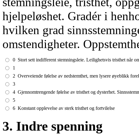
stemningsleie, tristhet, opp
hjelpeløshet. Gradér i henhol
hvilken grad sinnsstemninge
omstendigheter. Oppstemthe
0
Stort sett indifferent stemningsleie. Leilighetsvis tristhet når o
1
2
Overveiende følelse av nedstemthet, men lysere øyeblikk fo
3
4
Gjennomtrengende følelse av tristhet og dysterhet. Sinnsstemn
5
6
Konstant opplevelse av sterk tristhet og fortvilelse
3. Indre spenning