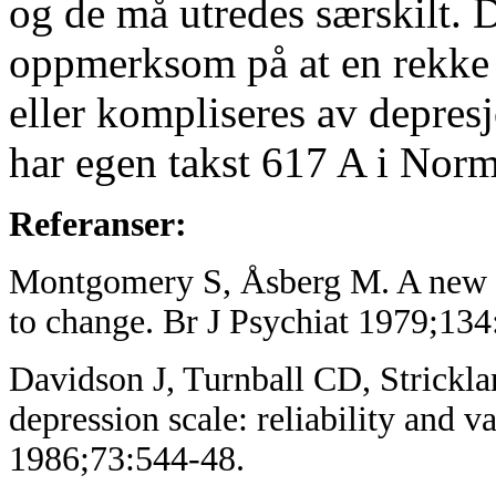
og de må utredes særskilt. 
oppmerksom på at en rekke 
eller
kompliseres av depres
har egen takst 617 A i Norma
Referanser:
Montgomery S, Åsberg M. A new de
to change.
Br J Psychiat 1979;134
Davidson J, Turnball CD, Strick
depression scale: reliability and
va
1986;73:544-48.