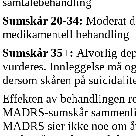
samtalebehandling
Sumskår 20-34:
Moderat d
medikamentell
behandling
Sumskår 35+:
Alvorlig dep
vurderes. Innleggelse må
og
dersom skåren på suicidalit
Effekten av behandlingen re
MADRS-sumskår sammenl
MADRS sier ikke noe om år