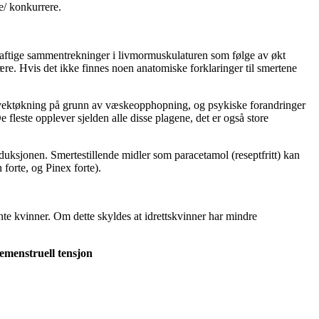
e/ konkurrere.
kraftige sammentrekninger i livmormuskulaturen som følge av økt
re. Hvis det ikke finnes noen anatomiske forklaringer til smertene
, vektøkning på grunn av væskeopphopning, og psykiske forandringer
e fleste opplever sjelden alle disse plagene, det er også store
oduksjonen. Smertestillende midler som paracetamol (reseptfritt) kan
 forte, og Pinex forte).
nte kvinner. Om dette skyldes at idrettskvinner har mindre
remenstruell tensjon