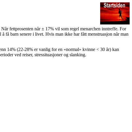
 Når fettprosenten når ± 17% vil som regel menarchen inntreffe. For
il å få barn senere i livet. Hvis man ikke har fått menstruasjon når man
 enn 14% (22-28% er vanlig for en «normal» kvinne < 30 år) kan
rioder ved reiser, stressituasjoner og slanking.