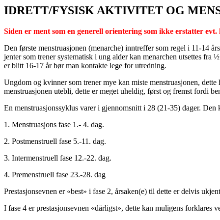
IDRETT/FYSISK AKTIVITET OG MEN
Siden er ment som en generell orientering som ikke erstatter evt.
Den første menstruasjonen (menarche) inntreffer som regel i 11-14 år
jenter som trener systematisk i ung alder kan menarchen utsettes fra ½ t
er blitt 16-17 år bør man kontakte lege for utredning.
Ungdom og kvinner som trener mye kan miste menstruasjonen, dette ha
menstruasjonen utebli, dette er meget uheldig, først og fremst fordi be
En menstruasjonssyklus varer i gjennomsnitt i 28 (21-35) dager. Den ka
1. Menstruasjons fase 1.- 4. dag.
2. Postmenstruell fase 5.-11. dag.
3. Intermenstruell fase 12.-22. dag.
4. Premenstruell fase 23.-28. dag
Prestasjonsevnen er «best» i fase 2, årsaken(e) til dette er delvis ukjen
I fase 4 er prestasjonsevnen «dårligst», dette kan muligens forklares 