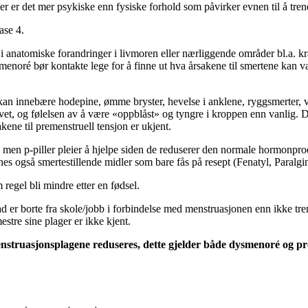
r er det mer psykiske enn fysiske forhold som påvirker evnen til å tren
ase 4.
 i anatomiske forandringer i livmoren eller nærliggende områder bl.a. 
noré bør kontakte lege for å finne ut hva årsakene til smertene kan væ
) kan innebære hodepine, ømme bryster, hevelse i anklene, ryggsmerter
rlivet, og følelsen av å være «oppblåst» og tyngre i kroppen enn vanlig. D
kene til premenstruell tensjon er ukjent.
r, men p-piller pleier å hjelpe siden de reduserer den normale hormonpr
nes også smertestillende midler som bare fås på resept (Fenatyl, Paralgin
regel bli mindre etter en fødsel.
ad er borte fra skole/jobb i forbindelse med menstruasjonen enn ikke tre
estre sine plager er ikke kjent.
at menstruasjonsplagene reduseres, dette gjelder både dysmenoré og p