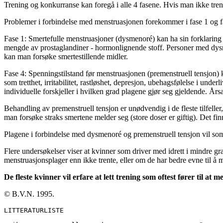
Trening og konkurranse kan foregå i alle 4 fasene. Hvis man ikke trene
Problemer i forbindelse med menstruasjonen forekommer i fase 1 og f
Fase 1: Smertefulle menstruasjoner (dysmenoré) kan ha sin forklaring
mengde av prostaglandiner - hormonlignende stoff. Personer med dysme
kan man forsøke smertestillende midler.
Fase 4: Spenningstilstand før menstruasjonen (premenstruell tensjon
som tretthet, irritabilitet, rastløshet, depresjon, ubehagsfølelse i unde
individuelle forskjeller i hvilken grad plagene gjør seg gjeldende. Årsa
Behandling av premenstruell tensjon er unødvendig i de fleste tilfelle
man forsøke straks smertene melder seg (store doser er giftig). Det fin
Plagene i forbindelse med dysmenoré og premenstruell tensjon vil som 
Flere undersøkelser viser at kvinner som driver med idrett i mindre gr
menstruasjonsplager enn ikke trente, eller om de har bedre evne til å m
De fleste kvinner vil erfare at lett trening som oftest fører til 
© B.V.N. 1995.
LITTERATURLISTE
