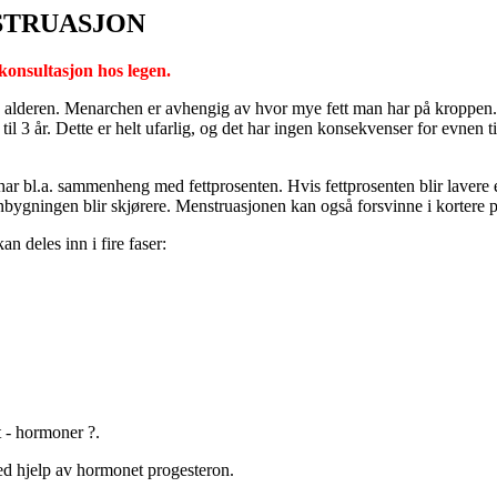
STRUASJON
 konsultasjon hos legen.
s alderen. Menarchen er avhengig av hvor mye fett man har på kroppen.
il 3 år. Dette er helt ufarlig, og det har ingen konsekvenser for evnen t
r bl.a. sammenheng med fettprosenten. Hvis fettprosenten blir lavere
nbygningen blir skjørere. Menstruasjonen kan også forsvinne i kortere pe
n deles inn i fire faser:
t - hormoner ?.
ved hjelp av hormonet progesteron.