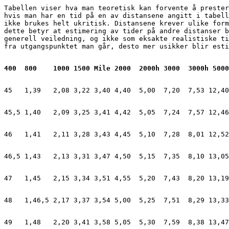
Tabellen viser hva man teoretisk kan forvente å prester
hvis man har en tid på en av distansene angitt i tabell
ikke brukes helt ukritisk. Distansene krever ulike form
dette betyr at estimering av tider på andre distanser b
generell veiledning, og ikke som eksakte realistiske ti
fra utgangspunktet man går, desto mer usikker blir esti
400  800    1000 1500 Mile 2000  2000h 3000  3000h 5000
45   1,39   2,08 3,22 3,40 4,40  5,00  7,20  7,53 12,40
45,5 1,40   2,09 3,25 3,41 4,42  5,05  7,24  7,57 12,46
46   1,41   2,11 3,28 3,43 4,45  5,10  7,28  8,01 12,52
46,5 1,43   2,13 3,31 3,47 4,50  5,15  7,35  8,10 13,05
47   1,45   2,15 3,34 3,51 4,55  5,20  7,43  8,20 13,19
48   1,46,5 2,17 3,37 3,54 5,00  5,25  7,51  8,29 13,33
49   1,48   2,20 3,41 3,58 5,05  5,30  7,59  8,38 13,47