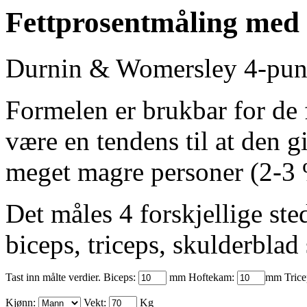
Fettprosentmåling med 
Durnin & Womersley 4-pun
Formelen er brukbar for de 
være en tendens til at den g
meget magre personer (2-3 
Det måles 4 forskjellige st
biceps, triceps, skulderbla
Tast inn målte verdier. Biceps:
mm Hoftekam:
mm Trice
Kjønn:
Vekt:
Kg