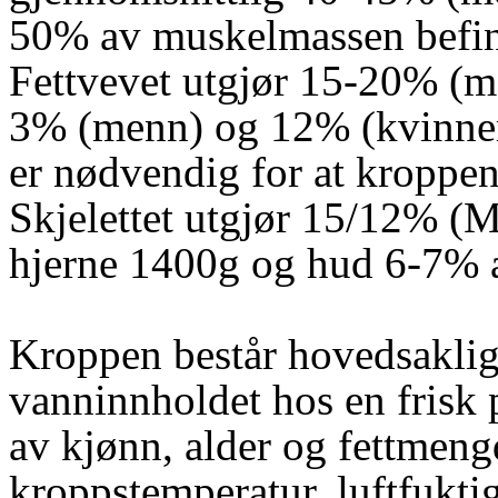
50% av muskelmassen befinn
Fettvevet utgjør 15-20% (m
3% (menn) og 12% (kvinner) 
er nødvendig for at kroppen
Skjelettet utgjør 15/12% (M
hjerne 1400g og hud 6-7% 
Kroppen består hovedsaklig
vanninnholdet hos en frisk 
av kjønn, alder og fettmengd
kroppstemperatur, luftfukti