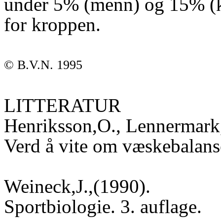
under 5% (menn) og 15% (k
for kroppen.
© B.V.N. 1995
LITTERATUR
Henriksson,O., Lennermark,
Verd å vite om væskebalans
Weineck,J.,(1990).
Sportbiologie. 3. auflage.