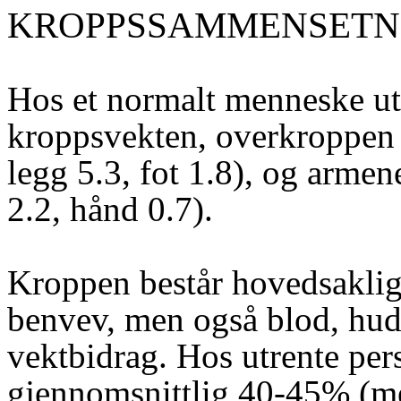
KROPPSSAMMENSETN
Hos et normalt menneske ut
kroppsvekten, overkroppen
legg 5.3, fot 1.8), og arm
2.2, hånd 0.7).
Kroppen består hovedsaklig
benvev, men også blod, hud, 
vektbidrag. Hos utrente per
gjennomsnittlig 40-45% (m