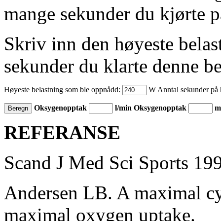
mange sekunder du kjørte 
Skriv inn den høyeste belas
sekunder du klarte denne be
Høyeste belastning som ble oppnådd:
W Anntal sekunder på h
Oksygenopptak
l/min
Oksygenopptak
ml
REFERANSE
Scand J Med Sci Sports 199
Andersen LB. A maximal cyc
maximal oxygen uptake.